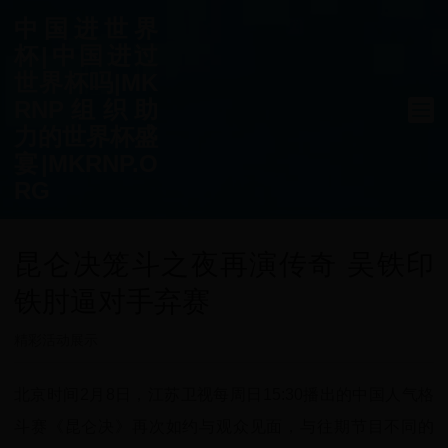
中国进世界
杯|中国进过
世界杯吗|MK
RNP组织助
力的世界杯盛
宴|MKRNP.O
RG
昆仑决笼斗之夜再演传奇 吴铁印
铁肘逼对手弃赛
精彩活动展示
北京时间2月8日，江苏卫视每周日15:30播出的中国人气格
斗赛《昆仑决》再次如约与观众见面，与往期节目不同的