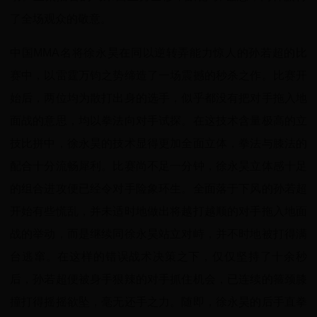
了全场观众的敬意。
中国MMA名将徐永昊在同以逆转弄能力惊人的孙若超的比
赛中，以雷霆万钧之势缔造了一场震撼的秒杀之作。比赛开
始后，两位均为散打出身的选手，似乎都没有把对手拖入地
面战的意思，均以拳法向对手试探。在这技术含量极高的立
技比拼中，徐永昊的技术显得更加全面立体，拳法与膝法的
配合十分流畅犀利。比赛尚不足一分钟，徐永昊立体感十足
的组合进攻便已经令对手险象环生。全面落于下风的孙若超
开始有些慌乱，并未适时地做出将越打越顺的对手拖入地面
战的举动，而是继续同徐永昊站立对峙，并不时地被打得满
台逃窜。在这样的错误战术决策之下，仅仅坚持了十余秒
后，孙若超便被身手狠辣的对手抓住机会，已连续的箍颈膝
撞打得摇摇欲坠，毫无还手之力。随即，徐永昊的后手直拳