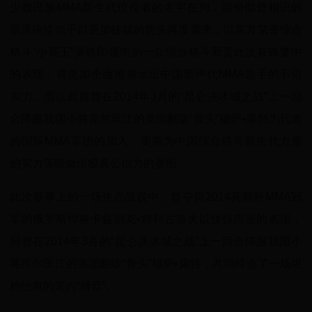
少数民族MMA新生代佼佼者的名字在列，那份似曾相识的
草原狼性似乎以更加狂猛的势头再度袭来；以东方荣誉综合
格斗“小霸王”吴铁印领衔的一众综合格斗新贵此次在铁笼中
的表现，将更加全面地展示出中国新声代MMA选手的不俗
实力。而以此前曾在2014年3月的“昆仑决冰城之战”上一回
合降服我国小将库尔班江的美国翻版“骨头”穆萨•康特为代表
的国际MMA军团的加入，更将为中国综合格斗新生代力量
的实力等级做出极具公信力的参照。
此次赛事上的一场焦点战役中，曾夺得2014莫斯科MMA冠
军的俄罗斯悍将卡兹别克•特利古洛夫以技惊四座的表现，
同曾在2014年3月的“昆仑决冰城之战”上一回合降服我国小
将库尔班江的美国翻版“骨头”穆萨•康特，共同缔造了一场堪
称经典的笼内“博弈”。