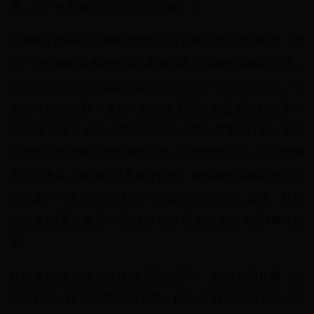
是，这一次赛事主题为《笼斗之夜》！
近年来，随着UFC赛事的影响力逐日攀升及以美国电影《勇
士》为代表的众多铁笼格斗题材的高品质动作电影的上映，
已经在全球范围内掀起了多轮“铁笼热潮”；而在2013年，香
港格斗励志电影《激战》的热映更是在全亚洲掀起了新一
轮“铁笼风暴”。此次《昆仑决•笼斗之夜》赛事的打响，也是
国内武坛对这项风靡世界的运动一次大胆的尝试。对于赛事
主办方来讲，举办此次具备开创性、独特感的赛事的初衷十
分明显——通过“昆仑决”这一高端平台的努力，发掘、打造
出更多的具备世界一流技术水平和竞争力的中国MMA选
手。
此次参加“铁笼格斗之夜”角逐的选手中，赫然有阿拉腾、努
尔铁别克、阿依加克.阿肯别克、哈比提.吐尔逊别克等中国