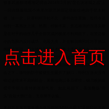
很多武迷都清晰地记得在2014年3月的“昆仑决冰城之战”上
一回合降服我国小将库尔班江的那记堪称惊艳的手臂木村
锁，这一次，比赛刚刚开始不久，康特故技重施，险些令这
样的一幕再次上演。然而，经验丰富、意志顽强的古洛夫硬
是在对手的动作几乎全部完成的极度不利局面下，在笼边极
小的范围内反转成功，化险为夷，并在解脱瞬间对对手施以
脚踝十字固，双方地面攻防技术转换之迅疾灵活令人叹为观
点击进入首页
止。康特尽管勉力从对手的锁技中挣脱出来，但却被特利古
洛夫抢占了背后优势身位，在苏俄强者冰块般的GNP技术砸
击之下，康特的防守被硬生生砸开了缺口，特利古洛夫没有
错过这得来不易的机会，果断地施以备后裸绞，钢刀般的前
臂牢牢切住康特的颈部气管。如此局面下，美国翻版“骨
头”自知大势已去，无奈牌手认输。
来自北京东方荣誉搏击俱乐部的“MMA小霸王”吴铁印此次在