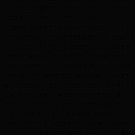
同马来西亚选手穆罕默德•弗兹恩的对决中，迎来了自己职
业生涯最闪亮的一刻。比赛刚刚开始，吴铁印便以一记长柄
战锤般的后手抛拳将对手逼至笼边，并迅速贴近，以一记颇
具中国跤特色的刀勾式摔法将对手重重砸到地上。此后的比
赛，完全成为了吴铁印的个人地面砸肘表演，配合着全身重
力的俯身下砸式肘击，杀伤力十分惊人。在现场观众整齐划
一的响亮加油声中，吴铁印更加战力爆棚，在“小霸王”沉重
的铁肘砸击之下，穆罕默德被打破的眼眶破口中流出的鲜
血，已经在其自己的左肩和白色的擂台地面上，染出来片片
红斑。第一回合结束后，穆罕默德因眼部伤势严重，放弃了
比赛，吴铁印TKO胜出。赛后，激动得热泪盈眶的“小霸
王”向自己的家人、兄弟以及所有支持者动情地唱出了《等
了好久终于等到今天》里的经典歌词，再次博得全场掌声雷
动。血染擂台的马来西亚勇士穆罕默德•弗兹恩，同样赢得