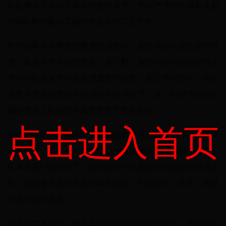
仅在赛场上展现了极高的竞技水平，更以严谨的作风和无私
的奉献精神赢得了国内外观众的广泛赞誉。
作为国家体育事业的重要组成部分，解放军运动员的薪资待
遇一直是外界关注的焦点。据了解，解放军运动员的薪资水
平与其职业素养和训练强度密切相关。在日常训练中，他们
需要承受高强度的体能训练和心理压力，这一切都为他们在
国际赛场上取得优异成绩奠定了坚实基础。
点击进入首页
值得一提的是，解放军运动员的薪资待遇并非单纯以经济收
入为导向，而是更加注重职业发展和团队精神的培养。在军
队体育部门的管理下，运动员们不仅能够获得稳定的经济支
持，还能够享受到完善的福利保障，包括医疗、住房、教育
等多方面的优惠。
在本届世界杯中，解放军运动员的表现尤为出色。无论是足