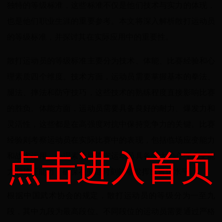
独特的等级标准，这些标准不仅是他们技术与实力的体现，
也是他们职业生涯的重要参考。本文将深入解析散打运动员
的等级标准，并探讨其在实际应用中的重要性。
散打运动员的等级标准主要分为技术、体能、比赛经验和心
理素质四个维度。技术方面，运动员需要掌握基本的拳法、
腿法、摔法和防守技巧，这些技术的熟练程度直接影响比赛
的胜负。体能方面，运动员需要具备良好的耐力、爆发力和
灵活性，这些都是在高强度对抗中保持竞争力的关键。比赛
经验则考察运动员在实际比赛中的表现，包括临场应变能力
点击进入首页
和战术运用。心理素质则要求运动员具备强大的心理承受能
力和抗压能力，确保在关键时刻能够发挥出最佳水平。
根据中国武术协会的规定，散打运动员的等级分为一至九
段，其中九段为最高段位。不同段位的运动员需要通过严格