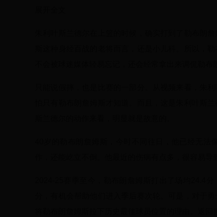
展开全文
朱利叶斯兰德尔在上篮的时候，确实打到了勒布朗詹
斯这种身经百战的老将而言，还是小儿科。所以，勒
不会被球迷媒体轻易忘记，还会经常拿出来调侃勒布
只能说假摔，也是比赛的一部分。从视频来看，朱利
怕只有勒布朗詹姆斯才知道。而且，这是朱利叶斯兰
斯兰德尔的动作来看，明显就是故意的。
40岁的勒布朗詹姆斯，今时不同往日，他已经无法
作，还能屹立不倒。他最近的伤病有点多，很容易导
2024-25赛季至今，勒布朗詹姆斯打出了场均24.
分，有机会帮助他们进入季后赛次轮。可是，对于勇
将勒布朗詹姆斯拉下历史最佳球员位置的理由。返回