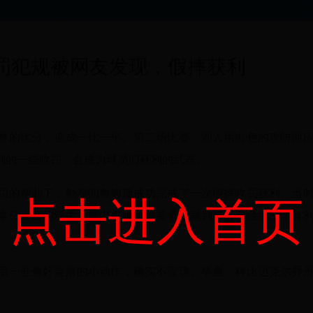
罚犯规被网友发现，假摔获利
赛的比分，追成一比一平。第二场比赛，湖人用出色的攻防回
判的一些吹罚，会成为球员们获利的武器。
罚的帮助下，勒布朗詹姆斯成功完成了一次假摔吹罚获利。当
点击进入首页
拿开自己的双手，露出眼睛，想要看看裁判是否已经给出了有
用一些偷奸耍滑的小动作，确实不应该。毕竟，科比迈克尔乔