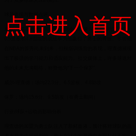
球员表现与数据点评
点击进入首页
威尔-理查德在大学期间的表现令人印象深刻，场均22.3分、
6.5篮板和4.8助攻的成绩单为他赢得了勇士的青睐。尽管他
在NBA的首秀尚未到来，但根据训练营的表现，理查德展现
出了极强的学习能力和适应能力。社交媒体上，许多球迷对
他的未来充满期待，称赞他为“下一个保罗”。
威尔-理查德：场均22.3分、6.5篮板、4.8助攻
保罗：场均15.6分、9.5助攻（在勇士期间）
行业/球队+运动员影响分析
理查德的加盟为勇士队注入了新鲜血液，预计将对球队的战
术布局产生积极影响。勇士在过去的赛季中表现起伏不定，