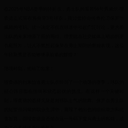
在2025年NBA赛季的转折点，勇士队的最新56号秀威尔-理
查德正式宣布将身穿3号球衣，接过曾经由传奇控卫保罗所
佩戴的号码。这一决定不仅在球迷中引起广泛讨论，更为勇
士队的未来增添了新的期待。理查德在社交媒体上晒出的更
衣柜照片，让人不禁想起保罗在勇士期间的辉煌表现，这位
年轻新秀是否能够继承前辈的辉煌？
绝境时刻，他站了出来！
理查德的到来恰逢勇士队在经历了一个动荡的赛季，球队的
核心阵容面临伤病和状态起伏的挑战。在这样一个关键时
刻，理查德的选择无疑是对球队士气的鼓舞。保罗在勇士队
的短暂但闪耀的职业生涯中，展现了他出色的组织能力和比
赛智慧，而理查德是否能在这一号码下复兴勇士的辉煌，成
为了众多球迷关注的焦点。