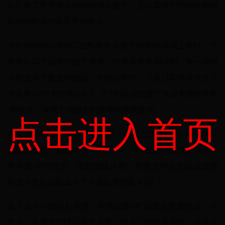
仅汇聚了世界排名前列的顶尖选手，还以其激烈的对抗和精
彩的瞬间成为体育界的焦点。
今年的网球比赛WC在西班牙马德里的硬地球场上举行，共
有来自32个国家的选手参赛。比赛采用单淘汰制，每一场对
决都充满了悬念和挑战。首轮比赛中，卫冕冠军西班牙选手
卡洛斯·阿尔卡拉斯以6-3、7-5的比分击败了来自美国的泰勒
·弗里茨，展现了他强大的发球和底线技术。
点击进入首页
在女子组比赛中，世界排名第一的波兰选手伊加·斯维亚特
克表现出色，她在半决赛中以6-2、6-4战胜了白俄罗斯名将
阿琳娜·萨巴伦卡，成功晋级决赛。斯维亚特克的稳定发挥
和战术变化让她成为了本届比赛的最大热门。
除了选手们的精彩表现，网球比赛WC的观众氛围也是一大
亮点。马德里的球场座无虚席，球迷们挥舞着国旗，为各自