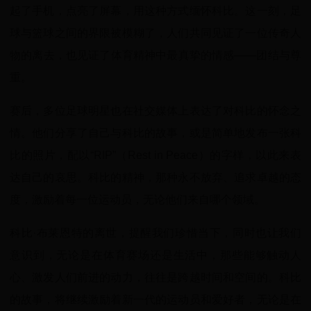
起了手机，点亮了屏幕，用这种方式缅怀科比。这一刻，足
球与篮球之间的界限被模糊了，人们共同见证了一位传奇人
物的离去，也见证了体育精神中最真挚的情感——团结与尊
重。
赛后，多位足球明星也在社交媒体上表达了对科比的怀念之
情。他们分享了自己与科比的故事，或是简单地发布一张科
比的照片，配以“RIP”（Rest in Peace）的字样，以此来表
达自己的哀思。科比的精神，那种永不放弃、追求卓越的态
度，激励着每一位运动员，无论他们来自哪个领域。
科比·布莱恩特的离世，提醒我们珍惜当下，同时也让我们
意识到，无论是在体育赛场还是生活中，那些能够触动人
心、激发人们前进的动力，往往是跨越时间和空间的。科比
的故事，将继续激励着新一代的运动员和爱好者，无论是在