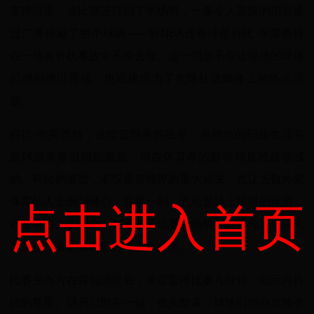
变得沉重。当比赛进行到下半场时，一条令人震惊的消息通
过广播传遍了整个球场——前NBA传奇球星科比·布莱恩特
在一场直升机事故中不幸去世。这一消息不仅让现场的球迷
们感到难以置信，也迅速成为了全球社交媒体上的热点话
题。
科比·布莱恩特，这位篮球界的巨星，虽然他的职业生涯与
足球世界看似相距甚远，但在体育界的影响却是跨越领域
的。科比的逝世，不仅是篮球界的重大损失，也让无数热爱
体育的人士感到痛心。在那一刻，无论是场上拼搏的球员，
点击进入首页
还是看台上的观众，都暂停了比赛的热情，转而向这位伟大
的运动员表达最深切的敬意和哀悼。
比赛主办方在得知消息后，决定暂停比赛几分钟，以示对科
比的尊重。球员们围在一起，低头默哀，球迷们则自发地举