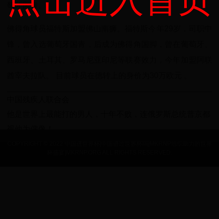
点击进入首页
萄牙国青。
佛得角球员福特斯加盟佛山南狮。福特斯今年29岁，司职中
锋，曾入选葡萄牙国青，后成为佛得角国脚，曾在葡萄牙、
西班牙、土耳其、罗马尼亚印尼等联赛效力，今年加盟阿联
酋宰夫拉队。 ​​​目前球员在德转上的身价为30万欧元 ​​​。
中国残疾人联合会
他是世界上最能打的男人，十年不败，连俄罗斯总统普京都
视他为偶像！
COPYRIGHT © 2022 中国进世界杯|中国进过世界杯吗|MKRNP组织助力的世界
杯盛宴|MKRNP.ORG ALL RIGHTS RESERVED.