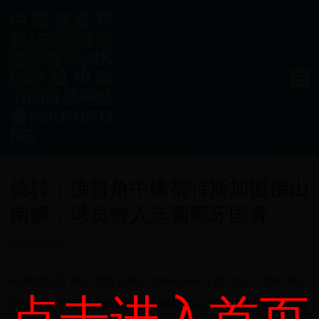
中国进世界
杯|中国进过
世界杯吗|MK
RNP组织助
力的世界杯盛
宴|MKRNP.O
RG
德转：佛得角中锋福特斯加盟佛山
南狮，球员曾入选葡萄牙国青
精彩活动展示
根据德转亚洲区管理员朱艺@Asaikana 的消息，现年29岁
的佛得角中锋福特斯加盟中甲球队佛山南狮，球员曾入选葡