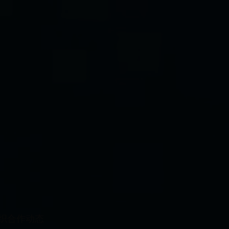
织合作动态