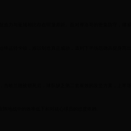
创造力与曼城相比存在明显差距。面对摩洛哥的密集防守，挪
始终运转卡顿，难以制造真正威胁，直到下半场厄德高挺身而
，当哈兰德被锁死后，球队缺乏第二套有效的攻坚方案，上半
队在阵地战中的效率低下和对核心球员的过度依赖。