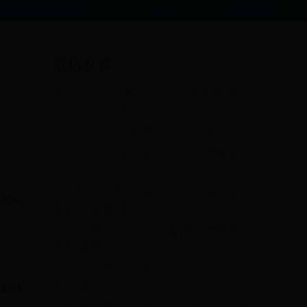
最新发表
實在是令人驚訝 遼寧省三人籃球聯賽總決賽和某
個不知名的存在達成深度合作
特雷杨三分准绝杀老鹰险胜马刺 林书豪10分
切尔西官方：新援埃斯特旺将在新赛季身披41号
球衣
18世界杯决赛用球揭秘：Telstar 18如何成为绿
洛哥由
茵场上的璀璨之星
阿根廷国家队 vs 巴拉圭：潘帕斯雄鹰能否在南
美赛场展翅高飞？
CBA篮球比赛总结：激烈对决背后的战术分析与
球员表现亮点
他防守