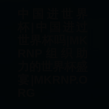
中国进世界
杯|中国进过
世界杯吗|MK
RNP组织助
力的世界杯盛
宴|MKRNP.O
RG