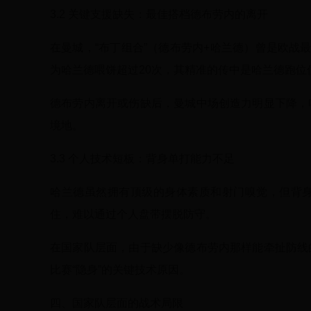
3.2 关键支援缺失：最佳搭档德布劳内的离开
在曼城，“布丁组合”（德布劳内+哈兰德）曾是欧战
为哈兰德喂饼超过20次，其精准的传中是哈兰德跑位
德布劳内离开或伤缺后，曼城中场创造力明显下降，
境地。
3.3 个人技术短板：背身单打能力不足
哈兰德虽然拥有顶级的身体素质和射门嗅觉，但背
住，难以通过个人盘带摆脱防守。
在国家队层面，由于缺少像德布劳内那样能牵扯防线
比赛“隐身”的关键技术原因。
四、国家队层面的战术局限