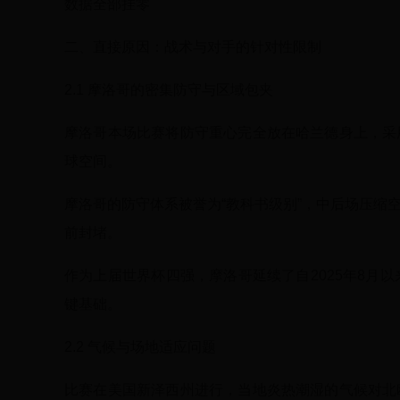
数据全部挂零
二、直接原因：战术与对手的针对性限制
2.1 摩洛哥的密集防守与区域包夹
摩洛哥本场比赛将防守重心完全放在哈兰德身上，采
球空间。
摩洛哥的防守体系被誉为“教科书级别”，中后场压缩
前封堵。
作为上届世界杯四强，摩洛哥延续了自2025年8月
键基础。
2.2 气候与场地适应问题
比赛在美国新泽西州进行，当地炎热潮湿的气候对北