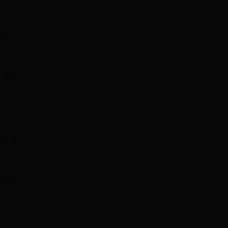
，其中
无援的
后卫缠
他整场