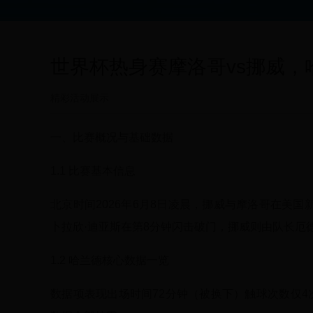
世界杯热身赛摩洛哥vs挪威
精彩活动展示
一、比赛概况与基础数据
1.1 比赛基本信息
北京时间2026年6月8日凌晨，挪威与摩洛哥在美
卜拉欣·迪亚斯在第8分钟闪击破门，挪威则由队长厄
1.2 哈兰德核心数据一览
数据项表现出场时间72分钟（被换下）触球次数仅4次