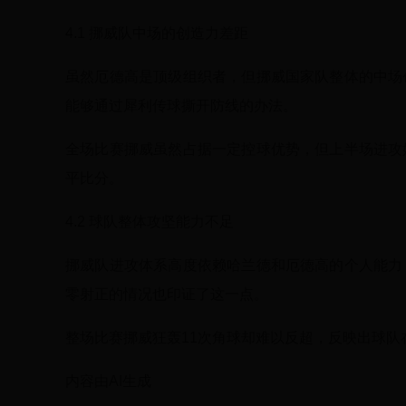
4.1 挪威队中场的创造力差距
虽然厄德高是顶级组织者，但挪威国家队整体的中场
能够通过犀利传球撕开防线的办法。
全场比赛挪威虽然占据一定控球优势，但上半场进攻
平比分。
4.2 球队整体攻坚能力不足
挪威队进攻体系高度依赖哈兰德和厄德高的个人能力
零射正的情况也印证了这一点。
整场比赛挪威狂轰11次角球却难以反超，反映出球
内容由AI生成