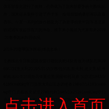
俱乐部首先进行了换帅，孔蒂成为了国米新赛季的主教练;此
外，国米还从曼联引进了卢卡库，租借加盟的桑切斯以及森
西等。今夏一系列的操作都是为了新赛季的意甲冠军甚至是
欧冠冠军发起强有力的冲击。接下来小编就为大家带来2019
-20赛季国米阵容情况。
2019-20赛季国米阵容|球员名单：
主教练出生日期国籍加盟日期前执教球队曾效力球队孔蒂19
69/7/31意大利2019/5/31切尔西切尔西,意大利,尤文图斯,号
码姓名出生日期身高体重位置国籍46托马索·贝尔尼1983/3/
6185cm80kg守门员意大利1汉达诺维奇1984/7/14193cm89
kg守门员斯洛文尼亚27帕代利1985/10/25191cm82kg守门
点击进入首页
员意大利20巴莱罗1985/1/12175cm73kg中场西班牙87坎德
雷瓦1987/2/28181cm68kg中场意大利2迭戈·戈丁1986/2/16