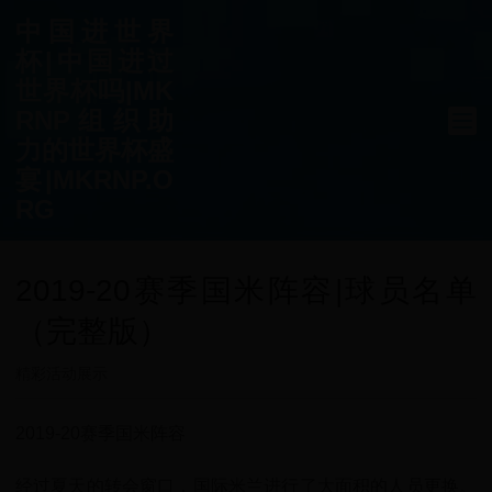
中国进世界
杯|中国进过
世界杯吗|MK
RNP组织助
力的世界杯盛
宴|MKRNP.O
RG
2019-20赛季国米阵容|球员名单
（完整版）
精彩活动展示
2019-20赛季国米阵容
经过夏天的转会窗口，国际米兰进行了大面积的人员更换。