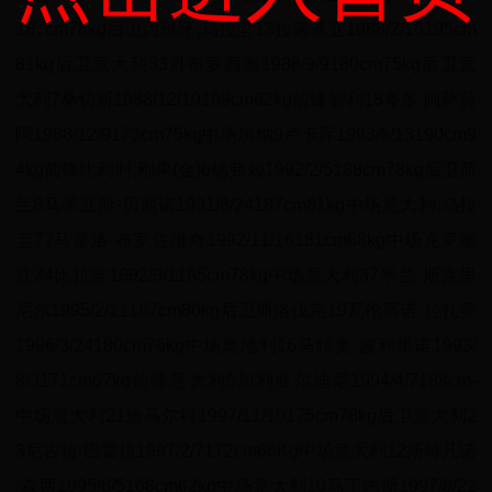
187cm78kg后卫西班牙,乌拉圭13拉诺基亚1988/2/16195cm
81kg后卫意大利33丹布罗西奥1988/9/9180cm75kg后卫意
大利7桑切斯1988/12/19169cm62kg前锋智利18夸多·阿萨莫
阿1988/12/9173cm75kg中场加纳9卢卡库1993/5/13190cm9
4kg前锋比利时,刚果(金)6德弗赖1992/2/5188cm78kg后卫荷
兰8马蒂亚斯·贝西诺1991/8/24187cm81kg中场意大利,乌拉
圭77马塞洛·布罗佐维奇1992/11/16181cm68kg中场克罗地
亚34比拉吉1992/9/1185cm78kg中场意大利37米兰·斯克里
尼尔1995/2/11187cm80kg后卫斯洛伐克19瓦伦蒂诺·拉扎罗
1996/3/24180cm76kg中场奥地利16马特奥·波利塔诺1993/
8/3171cm67kg前锋意大利5加利亚尔迪尼1994/4/7188cm-
中场意大利21迪马尔科1997/11/10175cm78kg后卫意大利2
3尼古拉·巴雷拉1997/2/7172cm68Kg中场意大利12斯特凡诺
·森西1995/8/5168cm62kg中场意大利10马丁内斯1997/8/22