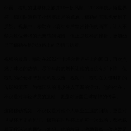
然而，穆勒的世界杯之旅并非一帆风顺。2018年俄罗斯世界
杯，德国队遭遇了小组赛出局的尴尬，穆勒的表现也受到了
质疑。视频中，穆勒在比赛结束后黯然神伤的画面，让人不
禁为这位老将的无奈感到惋惜。但正是这样的挫折，更加凸
显了穆勒在足球道路上的坚韧与执着。
视频的最后，穆勒在2022年卡塔尔世界杯上的回归，再次点
燃了球迷的热情。尽管年龄的增长让他的速度有所下降，但
穆勒的经验和智慧却愈发成熟。视频中，穆勒在关键时刻的
传球和策应，为德国队的进攻注入了新的活力。他的存在，
不仅是对年轻球员的激励，更是对德国足球精神的传承。
这段穆勒视频，不仅仅是对他个人职业生涯的回顾，更是对
世界杯历史的见证。穆勒在世界杯上的每一次出场，都承载
着无数球迷的期待与梦想。他的故事，激励着每一位热爱足