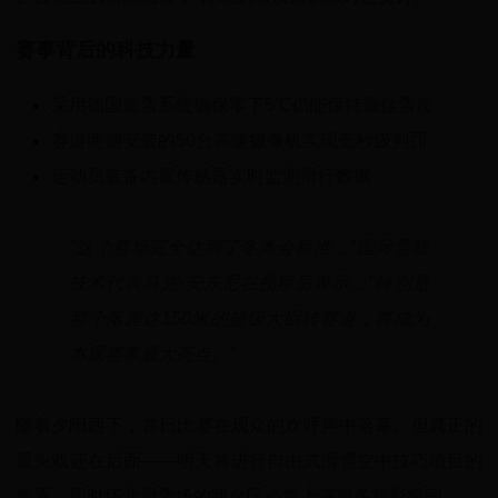
赛事背后的科技力量
采用德国造雪系统确保零下5℃仍能保持最佳雪质
赛道两侧安装的50台高速摄像机实现毫秒级判罚
运动员装备内置传感器实时监测滑行数据
"这个赛场完全达到了冬奥会标准，"国际雪联
技术代表马克·安东尼在视察后表示，"特别是
那个落差达150米的超级大回转赛道，将成为
本届赛事最大亮点。"
随着夕阳西下，首日比赛在观众的欢呼声中落幕。但真正的
重头戏还在后面——明天将进行自由式滑雪空中技巧项目的
角逐，届时怀北滑雪场的跳台区必将上演更多精彩瞬间。