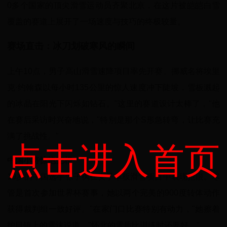
0多个国家的顶尖滑雪运动员齐聚北京，在这片被皑皑白雪
覆盖的赛道上展开了一场速度与技巧的终极较量。
赛场直击：冰刀划破寒风的瞬间
上午10点，男子高山滑雪速降项目率先开赛。挪威名将埃里
克·约翰森以每小时135公里的惊人速度冲下陡坡，雪板溅起
的冰晶在阳光下闪烁如钻石。"这里的赛道设计太棒了，"他
在赛后采访时兴奋地说，"特别是那个S形急转弯，让比赛充
满了挑战性。"
点击进入首页
中国小将惊艳亮相
19岁的中国选手张子枫在女子单板滑雪项目中表现抢眼。尽
管是首次参加世界杯赛事，她以两个完美的900度转体动作
获得裁判组一致好评。"在家门口比赛特别有动力，"她擦着
护目镜上的雪沫说道，"怀北的雪质比训练时还要好。"