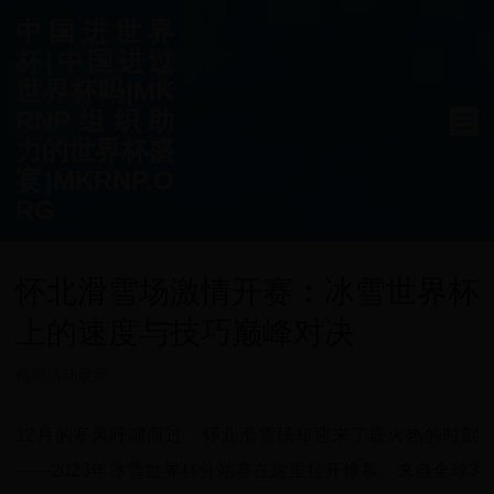
中国进世界
杯|中国进过
世界杯吗|MK
RNP组织助
力的世界杯盛
宴|MKRNP.O
RG
怀北滑雪场激情开赛：冰雪世界杯
上的速度与技巧巅峰对决
精彩活动展示
12月的寒风呼啸而过，怀北滑雪场却迎来了最火热的时刻
——2023年冰雪世界杯分站赛在这里拉开帷幕。来自全球3