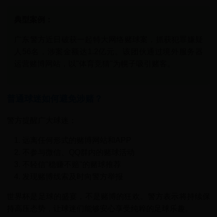
典型案例：
广东警方近日破获一起特大网络赌球案，抓获犯罪嫌疑
人56名，涉案金额达1.2亿元。该团伙通过境外服务器
运营赌博网站，以"体育竞猜"为幌子吸引赌客。
普通球迷如何避免涉赌？
警方提醒广大球迷：
远离任何形式的赌博网站和APP
不参与微信、QQ群内的赌球活动
不轻信"稳赚不赔"的赌球推荐
发现赌博线索及时向警方举报
世界杯是足球的盛宴，不是赌博的狂欢。警方表示将持续保
持高压态势，让球迷们能够安心享受纯粹的足球乐趣。