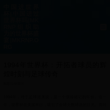
中国进世界
杯|中国进过
世界杯吗|MK
RNP组织助
力的世界杯盛
宴|MKRNP.O
RG
1994年世界杯：开拓者球员的辉
煌时刻与足球传奇
精彩活动展示
1994年，对于足球迷来说，是一个值得铭记的年份。这一
年，世界杯在美国举行，吸引了全球无数球迷的目光。而对