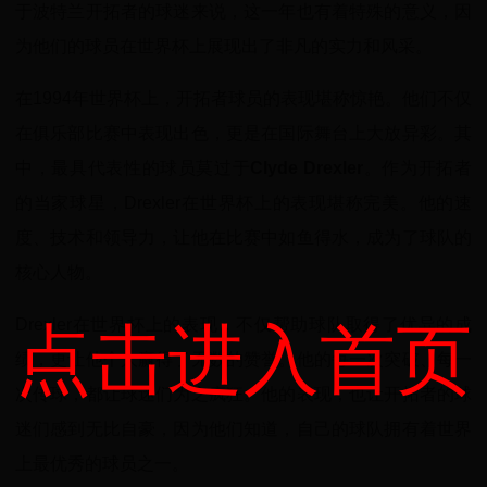
于波特兰开拓者的球迷来说，这一年也有着特殊的意义，因
为他们的球员在世界杯上展现出了非凡的实力和风采。
在1994年世界杯上，开拓者球员的表现堪称惊艳。他们不仅
在俱乐部比赛中表现出色，更是在国际舞台上大放异彩。其
中，最具代表性的球员莫过于
Clyde Drexler
。作为开拓者
的当家球星，Drexler在世界杯上的表现堪称完美。他的速
度、技术和领导力，让他在比赛中如鱼得水，成为了球队的
核心人物。
Drexler在世界杯上的表现，不仅帮助球队取得了优异的成
点击进入首页
绩，更让他个人赢得了无数的赞誉。他的每一次突破、每一
次传球，都让球迷们为之疯狂。他的表现，也让开拓者的球
迷们感到无比自豪，因为他们知道，自己的球队拥有着世界
上最优秀的球员之一。