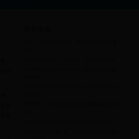
最新发表
揭秘：申花球员工资真相，世界杯期间球员待遇
如何？
女足世界杯在法国：比赛场地、历史与未来展望
一年，
2018年世界杯决赛阵容解析：法国与克罗地亚的
面对的
巅峰对决
世界杯历史上的54名绝版球员：他们用传奇书写
足球史诗
劈杀，
激情四溢！北京越野比赛直播带你领略极限运动
比赛中
魅力
艰难取
武大靖在2018年比赛中的辉煌表现与背后故事
巅峰科比经典比赛下载：重温黑曼巴的传奇时刻