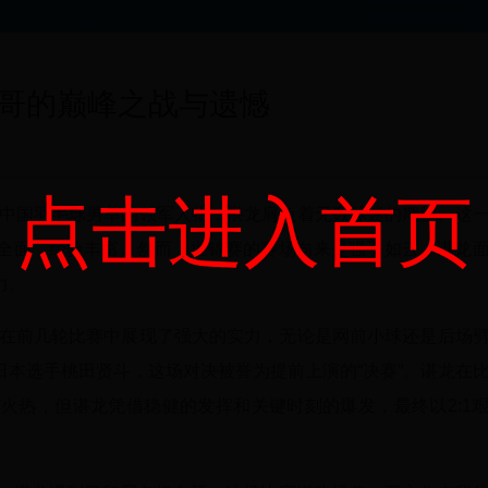
一哥的巅峰之战与遗憾
点击进入首页
为中国羽毛球男单的领军人物，谌龙肩负着无数球迷的期望。这
全面，经验丰富。然而，世锦赛的赛场向来是强手如云，谌龙
力。
他在前几轮比赛中展现了强大的实力，无论是网前小球还是后场
本选手桃田贤斗，这场对决被誉为提前上演的“决赛”。谌龙在
火热，但谌龙凭借稳健的发挥和关键时刻的爆发，最终以2:1