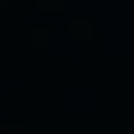
织合作动态