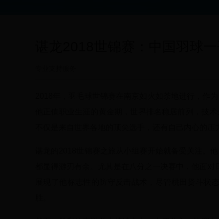
谌龙2018世锦赛：中国羽球
专业支持服务
2018年，羽毛球世锦赛在南京如火如荼地进行，作
他正值职业生涯的黄金期，世界排名稳居前列，技术
不仅是来自世界各地的顶尖选手，还有自己内心的压
谌龙的2018世锦赛之旅从小组赛开始就备受关注。
都显得游刃有余。尤其是在八分之一决赛中，他面对日
展现了他标志性的防守反击战术，尽管桃田贤斗状态
胜。