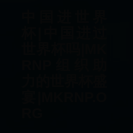
中国进世界
杯|中国进过
世界杯吗|MK
RNP组织助
力的世界杯盛
宴|MKRNP.O
RG