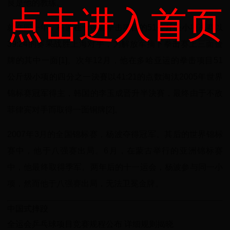
良是他的教练。
点击进入首页
就在同一年，杨波在十运会拳击项目的51公斤级小项决赛以
39:24的赛果战胜上海对手，为解放军摘下拳击赛上三面金
牌的其中一面[1]。次年12月，他在多哈亚运的拳击项目51
公斤级小项的四分之一決賽以41:21的点数淘汰2005年世界
锦标赛冠军得主，韩国的李玉成晋升半決賽，最终由于不敌
菲律宾对手而取得一面铜牌[2]。
2007年3月的全国锦标赛，杨波夺得冠军。其后的世界锦标
赛中，他于八强赛出局。6月，在蒙古举行的亚洲锦标赛
中，他最终取得季军。两年后的十一运会，杨波参与同一小
项，然而他于八强赛出局，无法卫冕金牌。
中国式摔跤
全运会乒乓球项目竞赛规程公布 详细规则揭晓