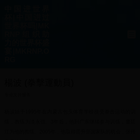
中国进世界
杯|中国进过
世界杯吗|MK
RNP组织助
力的世界杯盛
宴|MKRNP.O
RG
楊波 (拳擊運動員)
专业支持服务
杨波始于1995年在内蒙古包头体育学校接受拳击运动的训
练，教练为淡永强。3年后，他到广东继续参与训练，董廷
江为他的教练。2005年，他取得晋升至国家队的机会，张传