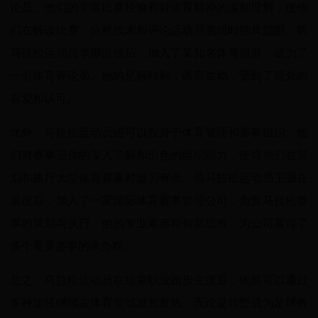
论员。他们的丰富比赛经验和对体育精神的深刻理解，使他
们在解读比赛、分析战术和评论运动员表现时独具慧眼。前
马拉松运动员李娜退役后，加入了某知名体育频道，成为了
一名体育评论员。她的见解独到，语言生动，受到了观众的
喜爱和认可。
此外，马拉松运动员还可以投身于体育管理和赛事组织。他
们对赛事运作的深入了解和出色的组织能力，使得他们在策
划和执行大型体育赛事时游刃有余。前马拉松运动员王强在
退役后，加入了一家国际体育赛事管理公司，负责马拉松赛
事的策划与执行。他的专业素养和创新思维，为公司赢得了
多个重要赛事的承办权。
总之，马拉松运动员在结束职业跑步生涯后，依然可以通过
多种途径继续在体育领域发光发热。无论是转型成为足球教