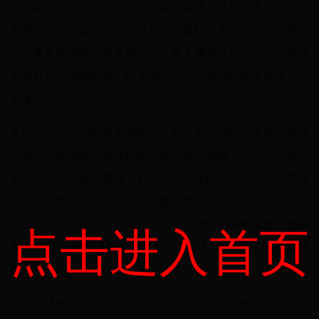
的出路问题引起了广泛关注。虽然足球与马拉松看似风马牛
不相及，但许多马拉松运动员在结束职业跑步生涯后，找到
了在体育领域的全新发展方向。本文将探讨马拉松运动员在
世界杯后可能的出路，以及他们在不同领域中展现的潜力与
价值。
马拉松运动员拥有极高的耐力、毅力和自律性，这些品质使
得他们在其他体育领域也能大放异彩。例如，不少马拉松运
动员转型成为足球教练，利用自己的体能训练经验和心理调
节技巧，帮助年轻球员提高体能素质和比赛心态。前马拉松
冠军张伟在退役后，就成为了某中超球队的体能教练，他的
点击进入首页
专业指导和科学训练方法受到了球员和教练团队的一致好
评。
除了足球教练，马拉松运动员还可以转型成为体育记者或评