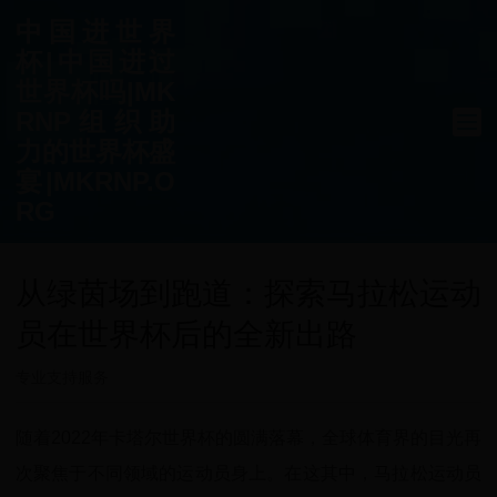
中国进世界
杯|中国进过
世界杯吗|MK
RNP组织助
力的世界杯盛
宴|MKRNP.O
RG
从绿茵场到跑道：探索马拉松运动
员在世界杯后的全新出路
专业支持服务
随着2022年卡塔尔世界杯的圆满落幕，全球体育界的目光再
次聚焦于不同领域的运动员身上。在这其中，马拉松运动员