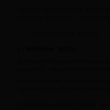
法国中场保罗·博格巴的案例更为特殊。虽然其父亲是
世界杯夺冠后，他在采访中坦言："人们总说我不像黑
"真正的足球艺术在于大脑，而不是肌肉。"——
3. 门将位置的异类：恩耶亚马
尼日利亚门将恩耶亚马在2014年世界杯的表现令人
的站位技术证明，门将这个最需要冷静头脑的位置同
这些球员的故事告诉我们，足球场上最重要的永远是
打破常规的球员出现，让这项运动真正成为跨越种族
中国运动员学历揭秘：从奥运冠军到博士学霸，他们