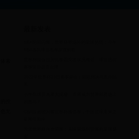
最新发表
NBA明星闪耀，世界杯赛场外的篮球热情：今年
NBA各队球员名单深度解析
世界杯混合过关比赛因突发状况推迟，球迷热议
身体素
赛事安排是否合理
2022年世界杯23日赛事评论：精彩对决与意外结
果
小牛队球员名单大揭秘：谁将成为世界杯赛场上
理的控
的黑马？
肤色无
CBA陈盈骏闪耀世界杯预选赛，中国篮球未来之
星再引关注
天天世界杯传奇荣耀：从绿茵场到荧幕的足球盛
宴