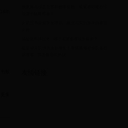
俄罗斯与埃及世界杯赔率分析：谁更有可能在小
18年
组赛中脱颖而出？
女足世界杯最美女球员：颜值与实力并存的赛场
女神
揭秘世界杯历史：哪个国家参赛场次最多？
最新湖人队球员合影曝光！詹姆斯领衔全队备战
新赛季，阵容豪华引热议
科书般
友情链接
有更多