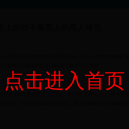
史上那些不像黑人的黑人球员
当人们谈论非洲或加勒比海地区球员时，总会不自觉地联想到"
出一批彻底打破这种刻板印象的"非典型"黑人球员。
点击进入首页
欧洲古典前腰的踢球方式闻名。2006年世界杯上，他慢条斯
员的认知。时任主帅佩克尔曼曾说："里克尔梅证明足球智慧与