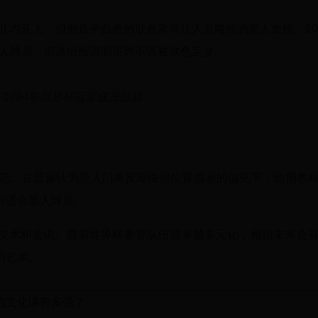
几内亚人，但他近乎白色的肤色常常让人忽略他的黑人血统。20
人球员，但这恰恰说明足球不该被肤色定义。"
1994年世界杯冠军成员拉易
难忘。在普遍认为黑人门将反应快但位置感差的偏见下，他用教
样适合黑人球员。
技术和意识。随着世界杯参赛队伍越来越多元化，相信未来会
的艺术。
的文化课有多强？