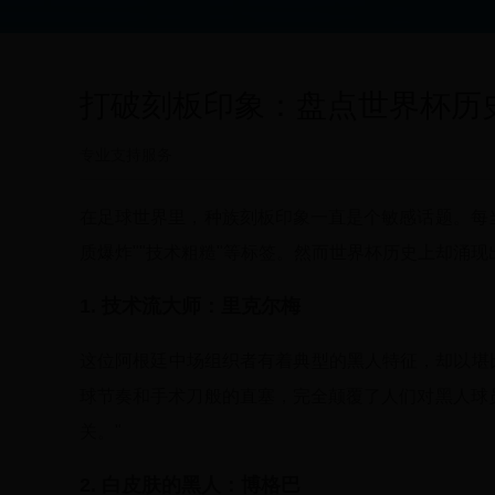
打破刻板印象：盘点世界杯历
专业支持服务
在足球世界里，种族刻板印象一直是个敏感话题。每
质爆炸""技术粗糙"等标签。然而世界杯历史上却涌现
1. 技术流大师：里克尔梅
这位阿根廷中场组织者有着典型的黑人特征，却以堪比
球节奏和手术刀般的直塞，完全颠覆了人们对黑人球
关。"
2. 白皮肤的黑人：博格巴