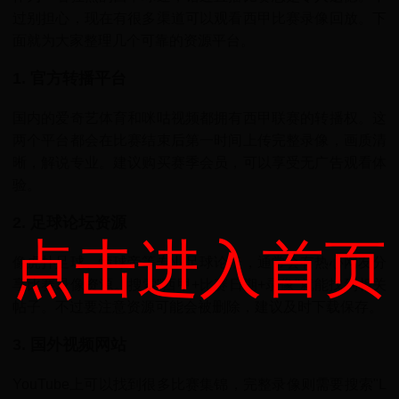
过别担心，现在有很多渠道可以观看西甲比赛录像回放。下
面就为大家整理几个可靠的资源平台。
1. 官方转播平台
国内的爱奇艺体育和咪咕视频都拥有西甲联赛的转播权。这
两个平台都会在比赛结束后第一时间上传完整录像，画质清
晰，解说专业。建议购买赛季会员，可以享受无广告观看体
验。
2. 足球论坛资源
点击进入首页
像虎扑足球、懂球帝等专业足球论坛，通常会有热心网友分
享比赛录像资源。搜索"西甲+比赛日期+录像"就能找到相关
帖子。不过要注意资源可能会被删除，建议及时下载保存。
3. 国外视频网站
YouTube上可以找到很多比赛集锦，完整录像则需要搜索"L