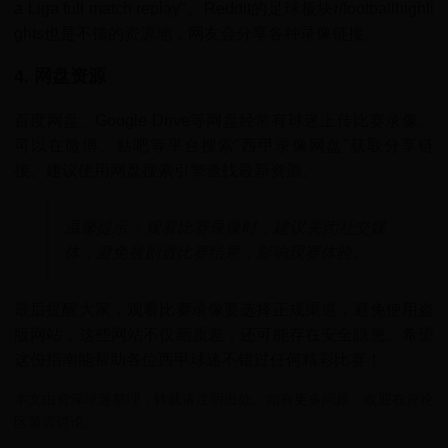
a Liga full match replay"。Reddit的足球板块r/footballhighli
ghts也是不错的资源地，网友会分享各种录像链接。
4. 网盘资源
百度网盘、Google Drive等网盘经常有球迷上传比赛录像。
可以在微博、贴吧等平台搜索"西甲录像网盘"获取分享链
接。建议使用网盘搜索引擎查找最新资源。
温馨提示：观看比赛录像时，建议关闭社交媒
体，避免被剧透比赛结果，影响观赛体验。
最后提醒大家，观看比赛录像要选择正规渠道，避免使用盗
版网站，这些网站不仅画质差，还可能存在安全隐患。希望
这份指南能帮助各位西甲球迷不错过任何精彩比赛！
本文由资深球迷整理，转载请注明出处。如有更多问题，欢迎在评论
区留言讨论。