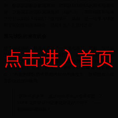
率。根据最新欧盘数据显示，巴西队以1赔4.5的赔率稳居榜
首，卫冕冠军法国队紧随其后（1赔5.0），而阿根廷和英格
兰分别以1赔6.5和1赔7.0位列第三、第四。这一结果与球迷
和专家的预期基本吻合，但其中也不乏意外之处。
黑马球队的潜在机会
除了传统强队，欧盘还透露了一些潜在黑马。例如，荷兰队
点击进入首页
的赔率从开赛前的1赔15降至1赔10，反映出其近期状态的
回升。此外，丹麦队（1赔25）和塞内加尔队（1赔40）也
被视为可能制造冷门的球队。资深分析师
马克·汤普森
指
出：“丹麦的团队协作和塞内加尔的爆发力，很可能在小组
赛阶段就改写格局。”
“赔率只是参考，真正的比赛永远充满变数。2
018年克罗地亚的逆袭就是最好的例子。”——
前德国队教练勒夫