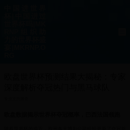
中国进世界
杯|中国进过
世界杯吗|MK
RNP组织助
力的世界杯盛
宴|MKRNP.O
RG
欧盘世界杯预测结果大揭秘：专家
深度解析夺冠热门与黑马球队
专业支持服务
欧盘数据揭示世界杯夺冠概率，巴西法国领跑
随着世界杯的临近，欧洲各大博彩公司纷纷更新了夺冠赔