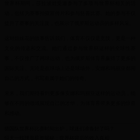
世界杯期间，莎拉波娃受邀参与了多项与世界杯相关的活
动，包括为赛事拍摄宣传片和参与慈善比赛。她的参与不仅
提升了赛事的关注度，也展示了俄罗斯运动员的多样风采。
这对姐妹花的故事告诉我们，体育不仅仅是竞技，更是一种
文化的传递和交流。她们通过参与世界杯这样的全球性赛
事，不仅推广了网球运动，也为俄罗斯体育界赢得了更多的
国际关注。无论是在球场上还是球场外，安娜和玛丽亚都用
自己的方式，书写着属于她们的传奇。
未来，我们期待看到更多像安娜和玛丽亚这样的运动员，能
够在不同的领域展现自己的才华，为体育界带来更多的惊喜
和感动。
德国队世界杯比赛时间出炉，球迷们准备好了吗？
恒大一线球员薪资揭秘：世界杯背后的收入真相