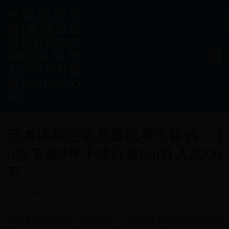
中国进世界
杯|中国进过
世界杯吗|MK
RNP组织助
力的世界杯盛
宴|MKRNP.O
RG
日本体操运动员嫌比赛不赚钱，d
o脸下海3年干成行业top月入2000
万…
专业支持服务
巴黎奥运会结束有一段时间了，但奥运会带来的热度消散得