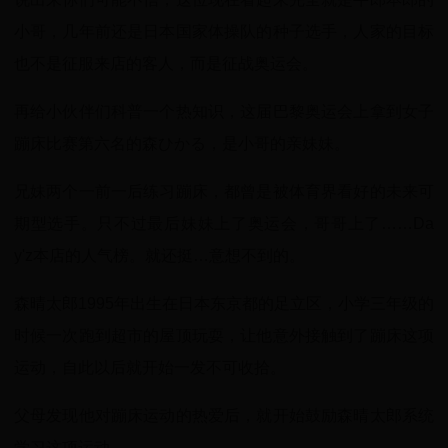
小哥，几年前还是日本国家体操队的种子选手，人家的目标
也不是征服来店的客人，而是征战奥运会。
再给小伙伴们科普一个热知识，这届巴黎奥运会上拿到女子
蹦床比赛第六名的森ひかる，是小哥的亲妹妹。
兄妹两个一前一后练习蹦床，都曾是被体育界看好的未来可
期型选手。只不过最后妹妹上了奥运会，哥哥上了……Da
y'z本店的人气榜。就还挺…意想不到的。
森晴太郎1995年出生在日本东京都的足立区，小学三年级的
时候一次跑到超市的屋顶玩耍，让他意外接触到了蹦床这项
运动，自此以后就开始一发不可收拾。
父母发现他对蹦床运动的热爱后，就开始鼓励森晴太郎系统
学习这项运动。