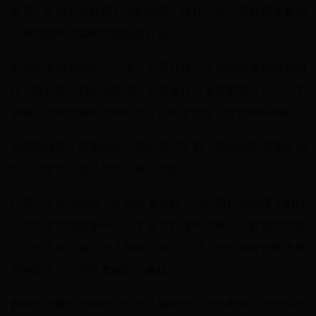
提高，反而有点踌躇不前的意思，这让一直以来在蹦床赛场
上顺风顺水的森晴太郎备受打击。
也是在这时他和家人产生了严重分歧，干脆直接搬到外面独
住。独立生活自由是自由，但衣食住行全都要靠自己，为了
省钱，当时的森晴太郎甚至在宿舍里安装了微波炉和冰箱。
但现实残酷，随着运动生涯的停滞不前，森晴太郎渐渐意识
到，仅靠当运动员恐怕是养不活自己。
日渐心灰意冷的他，开始反省从前一门心思扑在蹦床上的自
己生活太过狭隘单一了。于是大四这年的秋天，森晴太郎决
定正式退役，告别十几年的运动员生涯，也告别对他寄予厚
望的家人，心无旁骛的努力赚钱。
森晴太郎最开始的计划是进入蹦床俱乐部当教练，但慢慢想