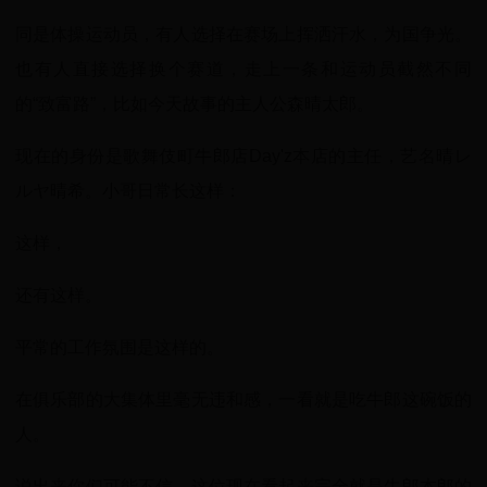
同是体操运动员，有人选择在赛场上挥洒汗水，为国争光。
也有人直接选择换个赛道，走上一条和运动员截然不同
的“致富路”，比如今天故事的主人公森晴太郎。
现在的身份是歌舞伎町牛郎店Day'z本店的主任，艺名晴レ
ルヤ晴希。小哥日常长这样：
这样，
还有这样。
平常的工作氛围是这样的。
在俱乐部的大集体里毫无违和感，一看就是吃牛郎这碗饭的
人。
说出来你们可能不信，这位现在看起来完全就是牛郎本郎的