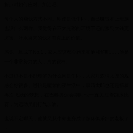
折点时如何应对。加油吧。
每个人的赚钱方式不同。即使是做牛郎，自己赚钱和上班族
也没什么两样。我觉得在不太光彩的环境下还能赚到大钱更
厉害。汗水换来的钱才有真正的价值。
感觉一旦成了No.1，家人应该都会跑来和他和解吧……他是
一个非常努力的人，真的很棒。
不过也不是不能理解为什么同是牛郎，大家对森晴太郎的观
感会好很多。哪怕是喧嚣的夜生活中，森晴太郎也还是揣着
再次飞跃的梦想，在巴黎奥运会期间他一直关注着蹦床比
赛，为运动员们打气加油。
也说不定哪天，他就又从牛郎变身成了蹦床俱乐部的老板了
~