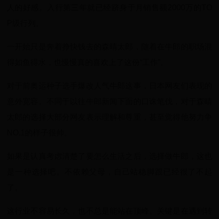
人的好感。入行第三年就已经跻身于月销售额2000万的TO
P级行列。
一开始只是奔着挣快钱去的森晴太郎，随着在牛郎的职场混
得如鱼得水，也慢慢真的喜欢上了这份“工作”。
对于前奥运种子选手爆改人气牛郎这事，日本网友们表现的
意外宽容。不同于以往牛郎新闻下面的口诛笔伐，对于森晴
太郎的选择大部分网友表示理解和尊重，甚至觉得他努力争
NO.1的样子很帅。
如果是认真考虑清楚了要怎么生活之后，选择做牛郎，这也
是一种选择吧。不依赖父母，自己站稳脚跟已经很了不起
了。
这行业不容易长久，也不总是能站在顶峰。关键是在遇到转