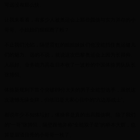
可远没有那么快。
让我来看看，有多少人被奥运会上那些颜值与实力并存的小
哥哥、小姐姐们狠狠圈了粉？
不止我们沦陷，隔壁霓虹的姐姐妹妹们也没能挡住奥运健儿
们的魅力。远的不说，就说这次巴黎奥运会上因为长得帅、
人品好、业务能力高在日本收了一波粉的中国体操男队队长
张博恒。
体操新规则下首个突破89分大关的男子全能型选手，虽然这
次遗憾无缘金牌，但依旧是大家心目中的“六边形战士”。
都说年少不知体坛好，体操界是真的出高颜值啊。除了我们
的“一哥”张博恒，隔壁跟他并称“全能双子星”的桥本大辉，也
算是眉清目秀的小哥哥一枚了。