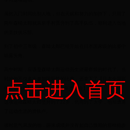
虽然入门时间比别人晚，但在天赋和努力的加持下，只用了
两年森晴太郎就从新手村晋升到了高手队伍，顺利进入当地
的竞技俱乐部。
到了初中三年级，森晴太郎已经开始在日本国家级的比赛中
崭露头角。
高中时期，应该是森晴太郎运动员生涯最辉煌的时代了。当
时的他不仅多次参加国际性的比赛，还拿下了【日本全国高
点击进入首页
中生锦标赛】的冠军和【青少年奥运会】的冠军。
这项运动森晴太郎坚持到了22岁，然而到了大学，他却遭遇
了运动生涯的滑铁卢。
彼时意气风发的他，蹦床成绩并没有如自己预期的那样稳步