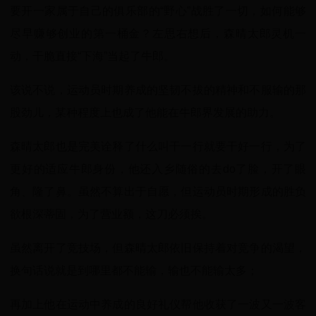
要开一家属于自己的俱乐部的“野心”战胜了一切，如何能够
尽早赚够创业的第一桶金？左思右想后，森晴太郎灵机一
动，干脆直接“下海”当起了牛郎。
该说不说，运动员时期养成的坚韧不拔的精神和不服输的那
股劲儿，某种程度上也成了他能在牛郎界发展的助力。
森晴太郎也是完美诠释了什么叫干一行就要干好一行，为了
更好的适应牛郎身份，他还入乡随俗的去do了脸，开了眼
角、隆了鼻。虽然不算出于自愿，但运动员时期形成的胜负
欲根深蒂固，为了营业额，这刀必须挨。
虽然离开了竞技场，但森晴太郎依旧保持着对竞争的渴望，
换句话说就是到哪里都不能输，输也不能输太多；
再加上他在运动中养成的良好礼仪帮他收获了一波又一波客