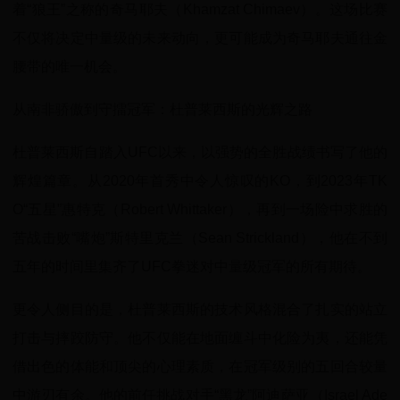
着“狼王”之称的奇马耶夫（Khamzat Chimaev）。这场比赛
不仅将决定中量级的未来动向，更可能成为奇马耶夫通往金
腰带的唯一机会。
从南非骄傲到守擂冠军：杜普莱西斯的光辉之路
杜普莱西斯自踏入UFC以来，以强势的全胜战绩书写了他的
辉煌篇章。从2020年首秀中令人惊叹的KO，到2023年TK
O“五星”惠特克（Robert Whittaker），再到一场险中求胜的
苦战击败“嘴炮”斯特里克兰（Sean Strickland），他在不到
五年的时间里集齐了UFC拳迷对中量级冠军的所有期待。
更令人侧目的是，杜普莱西斯的技术风格混合了扎实的站立
打击与摔跤防守。他不仅能在地面缠斗中化险为夷，还能凭
借出色的体能和顶尖的心理素质，在冠军级别的五回合较量
中游刃有余。他的前任挑战对手“黑龙”阿迪萨亚（Israel Ade