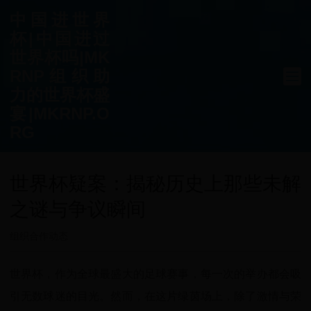
中国进世界
杯|中国进过
世界杯吗|MK
RNP组织助
力的世界杯盛
宴|MKRNP.O
RG
世界杯疑案：揭秘历史上那些未解
之谜与争议瞬间
组织合作动态
世界杯，作为全球最盛大的足球赛事，每一次的举办都会吸
引无数球迷的目光。然而，在这片绿茵场上，除了激情与荣