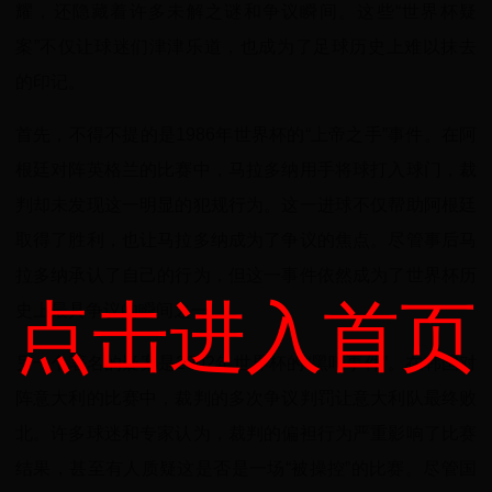
耀，还隐藏着许多未解之谜和争议瞬间。这些“世界杯疑
案”不仅让球迷们津津乐道，也成为了足球历史上难以抹去
的印记。
首先，不得不提的是1986年世界杯的“上帝之手”事件。在阿
根廷对阵英格兰的比赛中，马拉多纳用手将球打入球门，裁
判却未发现这一明显的犯规行为。这一进球不仅帮助阿根廷
取得了胜利，也让马拉多纳成为了争议的焦点。尽管事后马
拉多纳承认了自己的行为，但这一事件依然成为了世界杯历
点击进入首页
史上最具争议的瞬间之一。
另一个著名的疑案是2002年世界杯的“黑哨事件”。在韩国对
阵意大利的比赛中，裁判的多次争议判罚让意大利队最终败
北。许多球迷和专家认为，裁判的偏袒行为严重影响了比赛
结果，甚至有人质疑这是否是一场“被操控”的比赛。尽管国