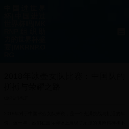
中国进世界
杯|中国进过
世界杯吗|MK
RNP组织助
力的世界杯盛
宴|MKRNP.O
RG
2018年冰壶女队比赛：中国队的
拼搏与荣耀之路
组织合作动态
2018年对于中国冰壶女队来说，是一个充满挑战与机遇的年
份。这一年，她们在国际赛场上展现了顽强的拼搏精神和不