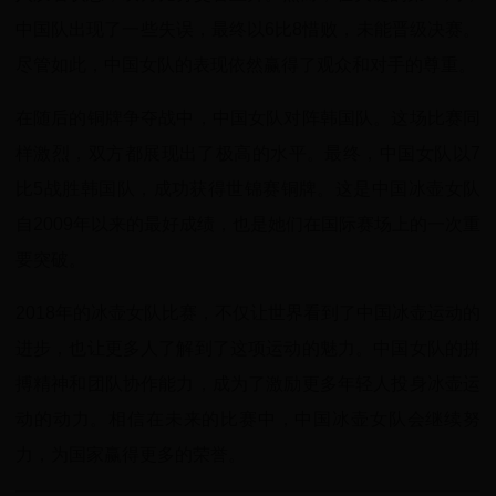
中国队出现了一些失误，最终以6比8惜败，未能晋级决赛。
尽管如此，中国女队的表现依然赢得了观众和对手的尊重。
在随后的铜牌争夺战中，中国女队对阵韩国队。这场比赛同
样激烈，双方都展现出了极高的水平。最终，中国女队以7
比5战胜韩国队，成功获得世锦赛铜牌。这是中国冰壶女队
自2009年以来的最好成绩，也是她们在国际赛场上的一次重
要突破。
2018年的冰壶女队比赛，不仅让世界看到了中国冰壶运动的
进步，也让更多人了解到了这项运动的魅力。中国女队的拼
搏精神和团队协作能力，成为了激励更多年轻人投身冰壶运
动的动力。相信在未来的比赛中，中国冰壶女队会继续努
力，为国家赢得更多的荣誉。