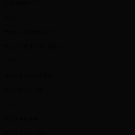
也是real勤奋了！
▽▽▽
有的网友为了看开幕式
先点三斤香辣小龙虾再说！
▽▽▽
球迷老爸为了养精蓄锐
特地提前睡了一觉
▽▽▽
你以为看世界杯
就没人秀恩爱了吗？