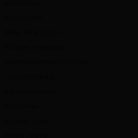
这18的8还印反了。
真当8没有反正啊。
而整晚，最大看点出现在：
西班牙传奇门将卡西利亚斯
与俄罗斯传奇超模娜塔莉亚·沃迪亚诺娃
一起走入卢日尼基球场，
在万人面前打开奖杯盒子，
展示了大力神杯。
pick小姐姐！太美啦！
图片来源：视觉中国