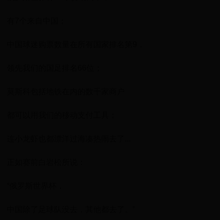
有7个来自中国；
中国球迷购票数量在所有国家排名第9，
领先我们的国足排名66位；
莫斯科包括地铁在内的数千家商户
都可以用我们的移动支付工具；
连小龙虾也都漂洋过海凑热闹去了...
正如赛前白岩松所说：
“俄罗斯世界杯，
中国除了足球队没去，其他都去了。”