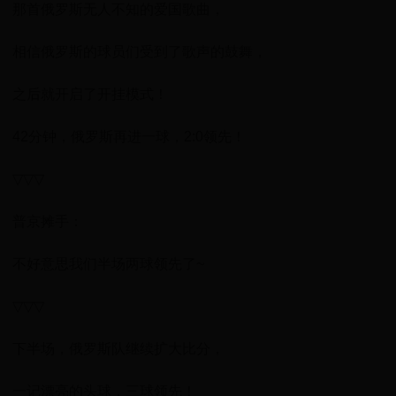
那首俄罗斯无人不知的爱国歌曲，
相信俄罗斯的球员们受到了歌声的鼓舞，
之后就开启了开挂模式！
42分钟，俄罗斯再进一球，2:0领先！
▽▽▽
普京摊手：
不好意思我们半场两球领先了~
▽▽▽
下半场，俄罗斯队继续扩大比分，
一记漂亮的头球，三球领先！