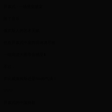
开幕式 · 一场视觉盛宴
除了音乐
俄罗斯人的艺术天赋
也在开幕式中发挥得淋漓尽致
一组高清大图带你感受⬇️
不过，
罗比威廉姆斯还是hin帅气滴！
▽▽▽
开幕式的中国身影