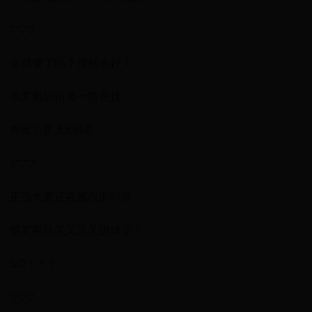
▽▽▽
这就够了吗？显然不行！
俄罗斯队仿佛一路开挂
将比分扩大到4:0！
▽▽▽
正当大家还在感叹的时候，
俄罗斯队又又又又进球了！
5:0！！！
▽▽▽