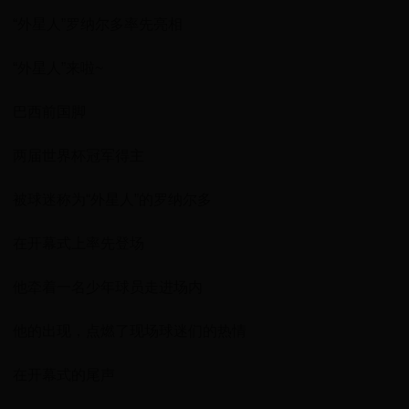
“外星人”罗纳尔多率先亮相
“外星人”来啦~
巴西前国脚
两届世界杯冠军得主
被球迷称为“外星人”的罗纳尔多
在开幕式上率先登场
他牵着一名少年球员走进场内
他的出现，点燃了现场球迷们的热情
在开幕式的尾声