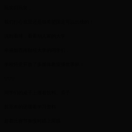
玩笑归玩笑，
我们打心底里还是很希望国足可以出线的！
说到看球，看看别人家的大学
幸福如西南财经大学的同学们，
学校特意开放了多媒体教室播世界杯！
▽▽▽
同学们的桌子上摆着饮料、瓜子
甚至有的还摆着学习资料
趁着比赛节奏慢时瞄上两眼