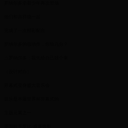
罗纳尔多牵着少年再次登场
他们和吉祥物一起
完成了一次精彩配合
罗纳尔多的假动作，你给几分？
△罗纳尔多：我先给自己鼓个掌
（设计对白）
开幕式变身盛大音乐会
音乐是本届世界杯开幕式的
主题元素之一
英国歌手罗比·威廉姆斯