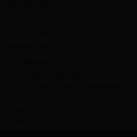
本届世界杯的比赛赛程表奉上
▽▽▽
明天开始就是三天端午节假期了，
放肆的看球模式即将开启，
期待更多精彩的比赛！
来源|综合 央视新闻 齐鲁晚报 成都商报（cdsb86612222）
人民日报、钱江晚报、新浪体育、新浪微博等返回搜狐，查
看更多
2018年世界盃女子籃球賽
亚当·伊顿