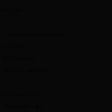
呵，天真！
▽▽▽
之前不少人吐槽2018世界杯主题曲
实在是难听了！
听了开幕式现场后
网友们表示：确实难听啊…
▽▽▽
到底还有哪些亮点呢？
下面听小编来一一盘点