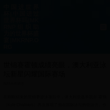
中国进世界
杯|中国进过
世界杯吗|MK
RNP组织助
力的世界杯盛
宴|MKRNP.O
RG
世锦赛霍顿成绩亮眼，澳大利亚泳
坛新星闪耀国际赛场
组织合作动态
在刚刚结束的世锦赛游泳项目中，澳大利亚选手凯尔·霍顿
（Kyle Chalmers）再次展现了他在国际泳坛的统治力。作