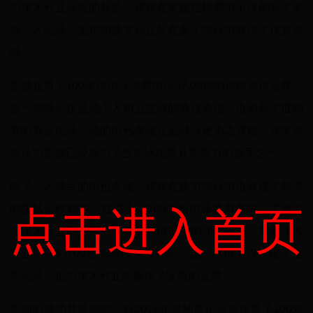
为澳大利亚泳坛的新星，霍顿在本届世锦赛中不仅刷新了多
项个人纪录，更帮助澳大利亚队在多个项目中取得了优异成
绩。
霍顿在男子100米自由泳决赛中以47.08秒的成绩夺得金牌，
这一成绩不仅是他个人职业生涯的最佳表现，也刷新了世锦
赛的赛会纪录。他的出色表现让全球泳迷为之震撼，许多专
家认为霍顿已经成为了当今泳坛最具竞争力的选手之一。
除了个人项目的出色表现，霍顿在接力项目中也展现了极强
的团队合作精神。在男子4x100米自由泳接力赛中，霍顿作
点击进入首页
为澳大利亚队的最后一棒，凭借出色的冲刺能力，帮助澳大
利亚队以3分09秒的成绩夺得冠军。这一成绩不仅打破了世
界纪录，也为澳大利亚队赢得了宝贵的金牌。
霍顿的成功并非偶然。自2016年里约奥运会夺得男子100米