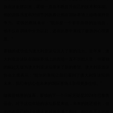
自由泳金牌以来，霍顿一直在不断提升自己的技术和体能。
他的训练强度和对细节的执着让他在国际赛场上始终保持竞
争力。霍顿的教练表示：“凯尔是一个非常自律的运动员，
他不仅在训练中全力以赴，还在比赛中展现了极强的心理素
质。”
霍顿的成功也为澳大利亚泳坛注入了新的活力。近年来，澳
大利亚游泳队在国际赛场上的表现一直不尽如人意，但霍顿
的崛起无疑为澳大利亚泳坛带来了新的希望。澳大利亚游泳
协会主席表示：“凯尔的表现让我们看到了澳大利亚泳坛的
未来，我们有信心在未来的国际赛场上取得更多佳绩。”
随着世锦赛的落幕，霍顿的下一个目标无疑是2024年巴黎奥
运会。对于这位年轻的泳坛新星来说，未来的路还很长，但
他的表现已经让全球泳迷对他充满了期待。相信在不久的将