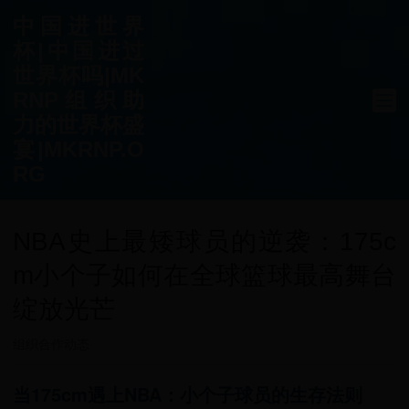
中国进世界
杯|中国进过
世界杯吗|MK
RNP组织助
力的世界杯盛
宴|MKRNP.O
RG
NBA史上最矮球员的逆袭：175c
m小个子如何在全球篮球最高舞台
绽放光芒
组织合作动态
当175cm遇上NBA：小个子球员的生存法则