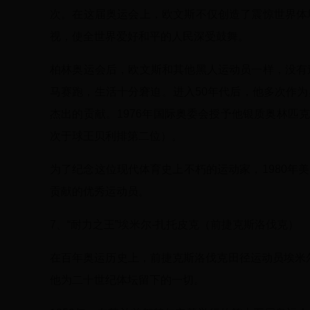
次。在这届奥运会上，欧文斯不仅创造了震惊世界体
视，使全世界爱好和平的人民深受鼓舞。
柏林奥运会后，欧文斯和其他黑人运动员一样，没有
马赛跑，生活十分窘迫。进入50年代后，他多次作
杰出的贡献。1976年国际奥委会授予他银质奥林匹
次于球王贝利排第二位）。
为了纪念这位现代体育史上不朽的运动家，1980年
贡献的优秀运动员。
7、“耐力之王”埃米尔-扎托皮克（前捷克斯洛伐克）
在百年奥运历史上，前捷克斯洛伐克田径运动员埃米
他为二十世纪体坛留下的一切。