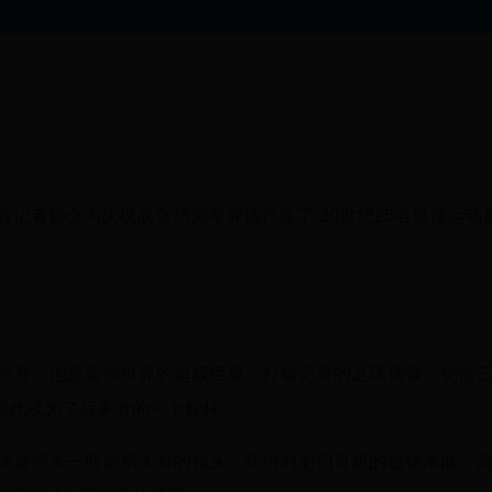
记者协会为庆祝成立75周年评选产生了“20世纪25名最佳运动员
称号。他是震惊世界的超级巨星，打破记录的足球偶像。凭借
因此成为了后来者的一个标杆。
球迷带来一些前所未有的镜头。凭借对射门良机的敏锐本能，