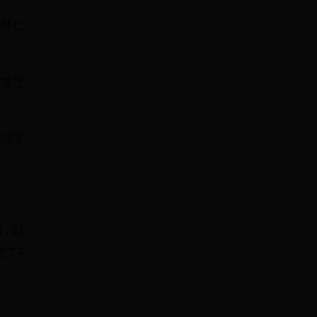
的拜仁
仁慕尼
管理下
场，以
进了4