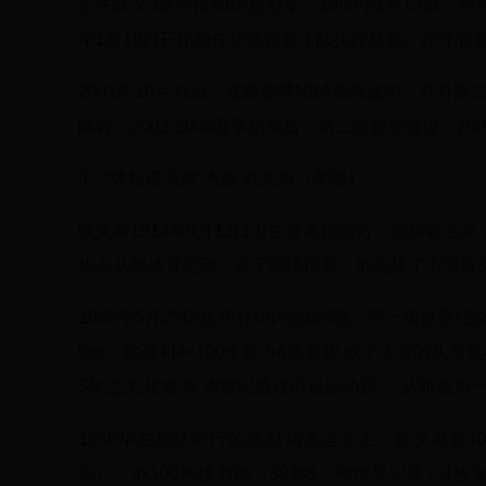
公牛队又3次夺得NBA总冠军。1999年1月13日，
年1月19日开始担任华盛顿奇才队执行总裁。乔丹的
2001年10月31日，在新赛季NBA揭幕战中，乔
阵容。2002-2003赛季结束后，第三次宣布退役。
6、“体坛诺贝尔”杰西-欧文斯（美国）
欧文斯1913年9月12日出生在美国南方一位棉农
机会从事体育运动。迫于家境清贫，他选择了不需破费
1935年5月25日在45分钟内连破5项，平一项世界
0米、跳远和4×100米接力4块金牌.成了大赛的头号英
5年之久,被誉为"本世纪最佳田径运动员。"从而成为
1936年在柏林举行的第11届奥运会上，欧文斯获10
米）、4x100米接力跑（39秒8，创世界记录）