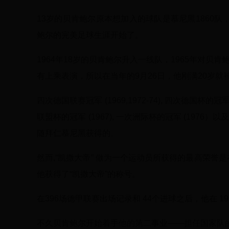
13岁的贝肯鲍尔原本想加入的球队是慕尼黑1860队
鲍尔的完美足球生涯开始了。
1964年18岁的贝肯鲍尔升入一线队，1965年对
有上乘表演，所以在当年的9月26日，他刚满20岁就
四次德国联赛冠军 (1969,1972-74), 四次德国杯的冠军(1
联盟杯的冠军 (1967), 一次洲际杯的冠军 (1976）以及
随拜仁慕尼黑获得的。
然而,“凯撒大帝” 做为一个运动员所获得的最高荣誉是
他获得了“凯撒大帝”的称号。
在396场德甲联赛出场记录和 44个进球之后，他在 1
不久贝肯鲍尔开始着手他的第二事业——担任国家队