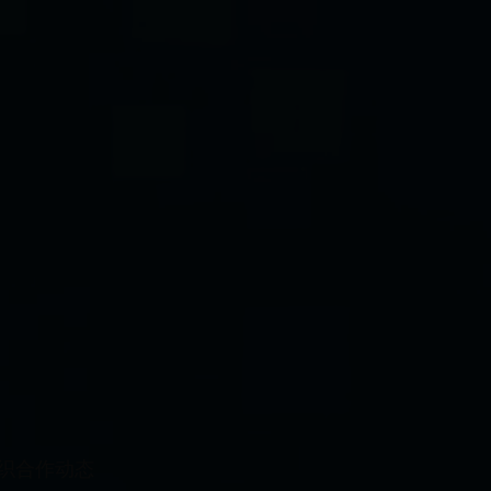
织合作动态