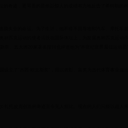
坛的奇迹，更可贵的是他以惊人的成绩有力地反击了希特勒的
逃脱失业的命运。为了生计，他不得不屈辱地和汽车、摩托车
为奥林匹克运动的使者活跃在国际体坛上，为发展奥林匹克运动
克勋章。五大洲20家著名报刊也评选他为“本世纪世界最佳运动员
美国设立了“杰西·欧文斯奖”，用以表彰、嘉奖为当代体育事业做
尔·扎托皮克创造的奇迹至今无人能比。现在的人们只能以超人