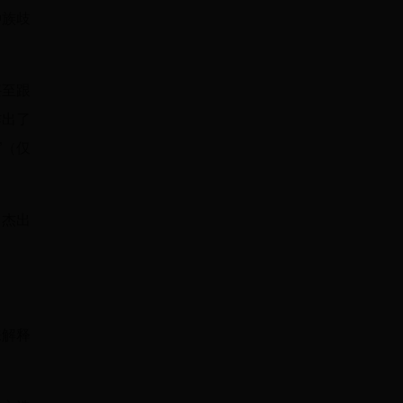
种族歧
甚至跟
作出了
”（仅
出杰出
来解释