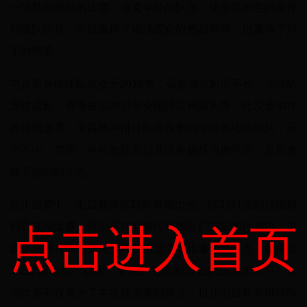
一场精彩绝伦的比赛。这支年轻的队伍，凭借其出色的发挥
和团队协作，不仅赢得了现场观众的热烈掌声，也赢得了对
手的尊重。
屯昌新兴排球队成立于2018年，虽然成立时间不长，但球队
迅速成长，逐渐在省内乃至全国排坛崭露头角。此次参加世
界杯预选赛，屯昌新兴排球队面临来自全国各地的强队，压
力不小。然而，年轻的队员们并没有被压力所吓倒，反而激
发了他们的斗志。
在小组赛中，屯昌新兴排球队表现出色，以3胜1负的成绩顺
利晋级淘汰赛。特别是在对阵传统强队广东队的比赛中，屯
点击进入首页
昌新兴排球队在先失一局的情况下，迅速调整状态，最终以
3-2逆转取胜，展现了顽强的意志和出色的技战术水平。这
场比赛不仅成为了本次预选赛的亮点，也让屯昌新兴排球队