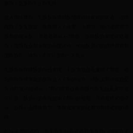
赢得了更多的关注和支持。
进入淘汰赛后，屯昌新兴排球队继续保持良好的状态，连续
战胜了多支强敌，最终闯入了决赛。决赛中，他们面对实力
强劲的北京队，虽然最终以2-3惜败，但球队的表现依然赢
得了现场观众和专家的高度评价。年轻队员们的拼搏精神和
团队协作，成为了本次比赛的一大亮点。
屯昌新兴排球队的出色表现，不仅为屯昌县赢得了荣誉，也
为海南排球事业的发展注入了新的活力。球队主教练在接受
采访时激动地表示：“我们非常自豪能够代表屯昌县参加这
次比赛，队员们的表现超出了我们的预期。尽管最终未能夺
冠，但我们会继续努力，争取在未来的比赛中取得更好的成
绩。”
此次比赛的成功，离不开屯昌县政府和体育部门的大力支