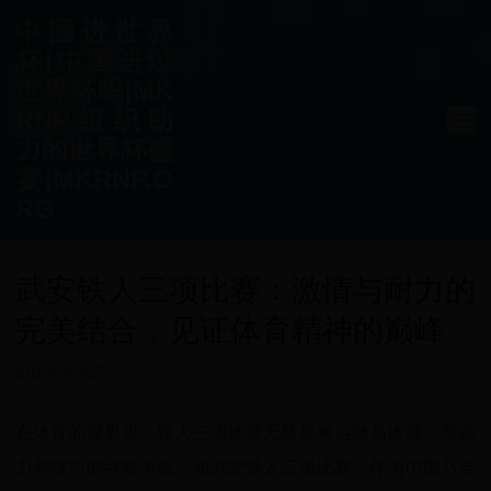
中国进世界
杯|中国进过
世界杯吗|MK
RNP组织助
力的世界杯盛
宴|MKRNP.O
RG
武安铁人三项比赛：激情与耐力的
完美结合，见证体育精神的巅峰
组织合作动态
在体育的世界里，铁人三项比赛无疑是对运动员体能、意志
力和技巧的终极考验。而武安铁人三项比赛，作为中国乃至