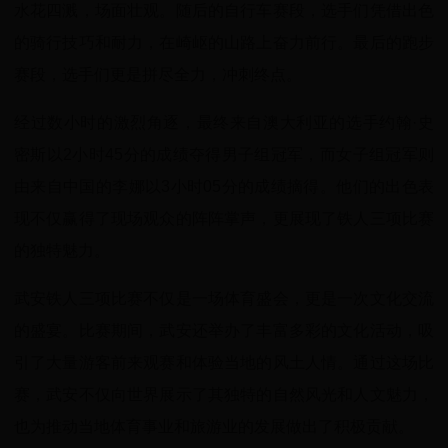
水花四溅，场面壮观。随后的自行车赛段，选手们凭借出色
的骑行技巧和耐力，在崎岖的山路上奋力前行。最后的跑步
赛段，选手们更是拼尽全力，冲刺终点。
经过数小时的激烈角逐，最终来自澳大利亚的选手约翰·史
密斯以2小时45分的成绩夺得男子组冠军，而女子组冠军则
由来自中国的李娜以3小时05分的成绩摘得。他们的出色表
现不仅赢得了现场观众的阵阵掌声，更展现了铁人三项比赛
的独特魅力。
武安铁人三项比赛不仅是一场体育盛会，更是一次文化交流
的盛宴。比赛期间，武安还举办了丰富多彩的文化活动，吸
引了大量游客前来观赛和体验当地的风土人情。通过这场比
赛，武安不仅向世界展示了其独特的自然风光和人文魅力，
也为推动当地体育事业和旅游业的发展做出了积极贡献。