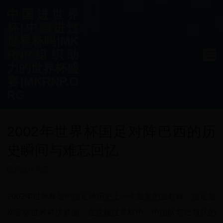
中国进世界
杯|中国进过
世界杯吗|MK
RNP组织助
力的世界杯盛
宴|MKRNP.O
RG
2002年世界杯国足对阵巴西的历
史瞬间与难忘回忆
组织合作动态
2002年世界杯是中国足球历史上一个重要的里程碑，国足首
次晋级世界杯决赛圈。在这届世界杯中，中国队与巴西队的