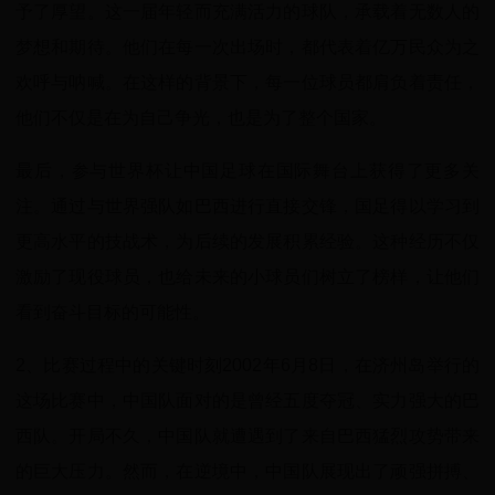
予了厚望。这一届年轻而充满活力的球队，承载着无数人的
梦想和期待。他们在每一次出场时，都代表着亿万民众为之
欢呼与呐喊。在这样的背景下，每一位球员都肩负着责任，
他们不仅是在为自己争光，也是为了整个国家。
最后，参与世界杯让中国足球在国际舞台上获得了更多关
注。通过与世界强队如巴西进行直接交锋，国足得以学习到
更高水平的技战术，为后续的发展积累经验。这种经历不仅
激励了现役球员，也给未来的小球员们树立了榜样，让他们
看到奋斗目标的可能性。
2、比赛过程中的关键时刻2002年6月8日，在济州岛举行的
这场比赛中，中国队面对的是曾经五度夺冠、实力强大的巴
西队。开局不久，中国队就遭遇到了来自巴西猛烈攻势带来
的巨大压力。然而，在逆境中，中国队展现出了顽强拼搏、