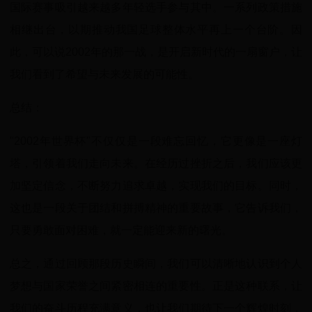
国际赛事吸引越来越多年轻选手参与其中。一系列政策措施
相继出台，以期推动我国足球整体水平再上一个台阶。因
此，可以说2002年的那一战，是开启新时代的一扇窗户，让
我们看到了希望与未来发展的可能性。
总结：
"2002年世界杯"不仅仅是一段难忘回忆，它更像是一座灯
塔，引领着我们走向未来。在经历过挫折之后，我们应该更
加坚定信念，不断努力追求卓越，实现我们的目标。同时，
这也是一段关于团结和拼搏精神的重要故事，它告诉我们，
只要勇敢面对困难，就一定能迎来新的曙光。
总之，通过回顾那段历史瞬间，我们可以清晰地认识到个人
梦想与国家荣誉之间紧密相连的重要性。正是这种联系，让
我们的奋斗历程充满意义，也让我们期待下一个辉煌时刻，