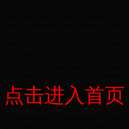
不屈不挠的精神，让人刮目相看。
比赛进行到第1分钟时，巴西前锋罗纳尔多便发起了一波猛
烈攻击，这使得中国门将江津面临巨大的挑战。但他凭借出
色的反应能力，多次化解险情，为球队保住了颜面。此外，
中国队也有几次精彩反击，尽管未能进球，却让观众看到了
他们并非毫无还手之力。
最令人铭记的是比赛进行到第25分钟时，巴西凭借一次精妙
配合，由罗纳尔多打破僵局，这一进球让全场气氛瞬间紧张
起来。然而，中国队没有放弃，他们依旧坚持自己的战术，
点击进入首页
并不断寻求机会。这场比赛虽然最终以0:4落败，但中国队
在过程中展现出的斗志赢得了尊重。
3、球迷热情与反应身处于全世界瞩目的舞台，无论是在国
内还是现场观看比赛的人们，都表现出了极大的热情。全国