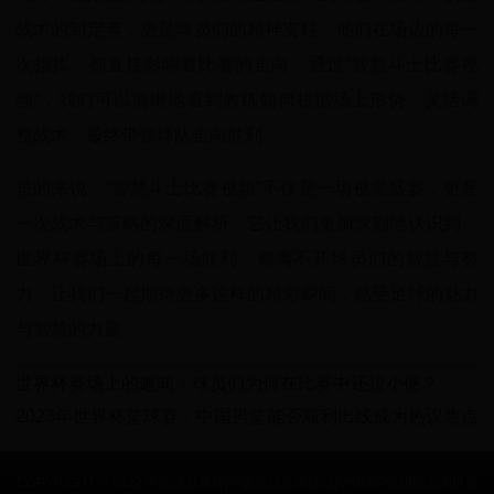
战术的制定者，更是球员们的精神支柱。他们在场边的每一
次指挥，都直接影响着比赛的走向。通过“智慧斗士比赛视
频”，我们可以清晰地看到教练如何根据场上形势，灵活调
整战术，最终带领球队走向胜利。
总的来说，“智慧斗士比赛视频”不仅是一场视觉盛宴，更是
一次战术与策略的深度解析。它让我们更加深刻地认识到，
世界杯赛场上的每一场胜利，都离不开球员们的智慧与努
力。让我们一起期待更多这样的精彩瞬间，感受足球的魅力
与智慧的力量。
世界杯赛场上的趣闻：球员们为何在比赛中还拉小便？
2023年世界杯篮球赛：中国男篮能否顺利出线成为热议焦点
COPYRIGHT © 2022 中国进世界杯|中国进过世界杯吗|MKRNP组织助力的世界