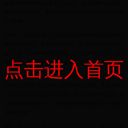
频”的片段在网络上引发了广泛关注。这段视频不仅展示了
球员们精湛的技艺，更深入剖析了他们在比赛中所运用的战
术与策略。
视频中，我们可以看到一支球队在比赛中如何通过精准的传
球和快速的跑位，撕开对手的防线。每一次传球都经过精心
设计，每一次跑位都充满了智慧。球员们仿佛在进行一场无
点击进入首页
声的对话，通过眼神和动作传递着战术意图。
“智慧斗士比赛视频”还特别强调了防守端的策略。一支优秀
的球队不仅需要进攻犀利，防守同样至关重要。视频中展示
了防守球员如何通过预判和协作，成功化解对手的进攻。他
们像是一群智慧的斗士，用头脑和身体共同筑起了一道坚不
可摧的防线。
此外，视频还深入探讨了教练在比赛中的角色。教练不仅是