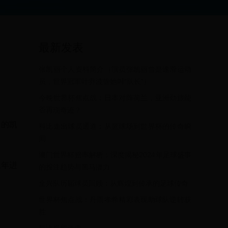
最新发表
张凯丽个人资料简介（演员张凯丽曾是速滑运动
员，世界冠军叶乔波管她叫“队长”）
今晚世界杯焦点战：日本对阵荷兰，亚洲劲旅能
否再现奇迹？
度的凯
科比走出球员通道：从篮球场到世界杯的传奇瞬
间
澳门世界杯赔率解析：深度揭秘2024年足球盛事
三年进
的投注趋势与黑马潜力
全兴队历届球员回顾：从辉煌到传承的足球传奇
世界杯焦点战：丹雨孝希精彩表现助球队逆转获
胜