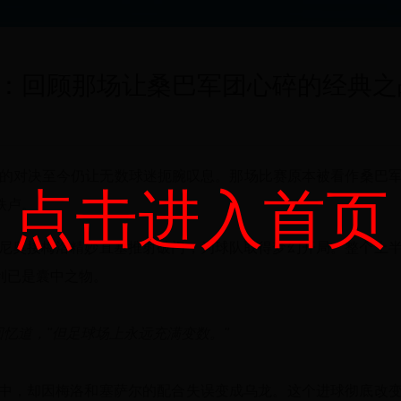
局：回顾那场让桑巴军团心碎的经典之
队的对决至今仍让无数球迷扼腕叹息。那场比赛原本被看作桑巴
点击进入首页
铁卢。
比尼奥接梅洛精妙直塞推射破门，为球队取得梦幻开局。整个上
利已是囊中之物。
回忆道，"但足球场上永远充满变数。"
传中，却因梅洛和塞萨尔的配合失误变成乌龙。这个进球彻底改