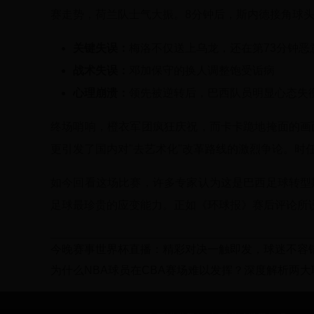
赛走势，荷兰队士气大振。8分钟后，斯内德接角球头
关键失误：
梅洛不仅送上乌龙，还在第73分钟恶
战术失误：
邓加保守的换人调整饱受诟病
心理崩溃：
领先被逆转后，巴西队员明显心态失
终场哨响，橙衣军团疯狂庆祝，而卡卡跪地掩面的画
更引发了国内对"去艺术化"改革路线的激烈争论。时
如今回看这场比赛，许多专家认为这是巴西足球转型
足球最珍贵的应变能力。正如《环球报》赛后评论所说
今晚赛事世界杯直播：精彩对决一触即发，球迷不容
为什么NBA球员在CBA赛场难以发挥？深度解析两大