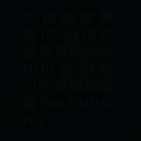
中国进世界
杯|中国进过
世界杯吗|MK
RNP组织助
力的世界杯盛
宴|MKRNP.O
RG