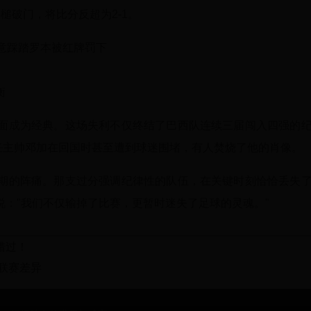
槌破门，将比分反超为2-1。
意踩踏罗本被红牌罚下
衡
面成为经典。这场失利不仅终结了巴西队连续三届闯入四强的
任主帅邓加在回国时甚至遭到球迷围堵，有人焚烧了他的肖像。
期的阵痛。那支过分强调纪律性的队伍，在关键时刻恰恰丢失
："我们不仅输掉了比赛，更暂时迷失了足球的灵魂。"
错过！
联赛差异