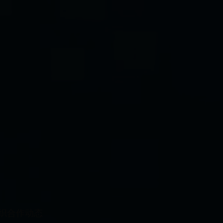
织合作动态