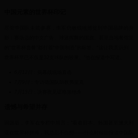
中国元素的世界杯印记
尽管中国队未能参赛，李军仍敏锐地捕捉到中国品牌的身
影：赛场边的中文广告、球迷挥舞的国旗、甚至当地餐馆里
的“世界杯套餐”都打着“中国制造”的标签。“这让我意识到，
世界杯早已不仅是32支球队的较量。”他在报道中写道。
6月12日
：揭幕战现场直击
7月9日
：专访德国队助教弗里克
7月13日
：决赛夜见证格策绝杀
遗憾与希望并存
回国后，李军在专栏中坦言：“看着日本、韩国甚至澳大利
亚在世界杯拼搏，我总忍不住想——什么时候能报道中国队