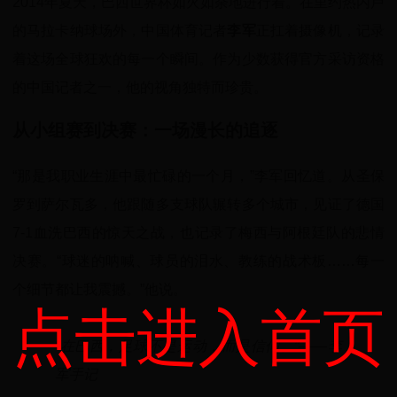
2014年夏天，巴西世界杯如火如荼地进行着。在里约热内卢
的马拉卡纳球场外，中国体育记者
李军
正扛着摄像机，记录
着这场全球狂欢的每一个瞬间。作为少数获得官方采访资格
的中国记者之一，他的视角独特而珍贵。
从小组赛到决赛：一场漫长的追逐
“那是我职业生涯中最忙碌的一个月，”李军回忆道。从圣保
罗到萨尔瓦多，他跟随多支球队辗转多个城市，见证了德国
7-1血洗巴西的惊天之战，也记录了梅西与阿根廷队的悲情
决赛。“球迷的呐喊、球员的泪水、教练的战术板……每一
个细节都让我震撼。”他说。
点击进入首页
“在巴西，足球不是运动，而是信仰。”——李
军手记