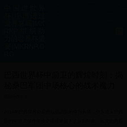
中国进世界
杯|中国进过
世界杯吗|MK
RNP组织助
力的世界杯盛
宴|MKRNP.O
RG
巴西世界杯中前卫的辉煌时刻：揭
秘桑巴军团中场核心的战术魔力
组织合作动态
2014年巴西世界杯虽然以德国队的夺冠告终，但东道主巴西
队的中前卫组合却给全球球迷留下了深刻印象。这支由奥斯